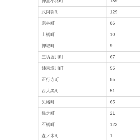
押油小路町
189
式阿弥町
129
宗林町
86
土橋町
10
押堀町
9
三坊堀川町
67
姉東堀川町
55
正行寺町
85
西大黒町
51
矢幡町
65
橋之町
21
石橋町
122
森ノ木町
1