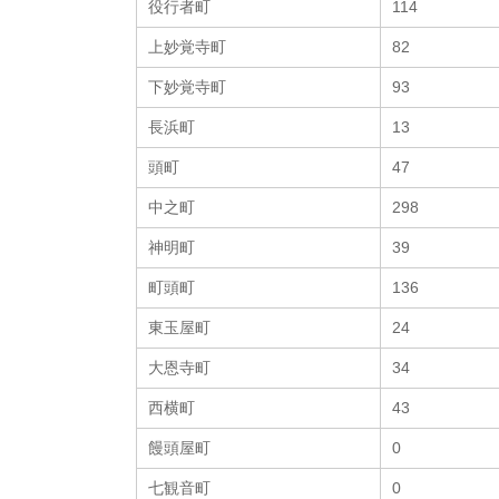
役行者町
114
上妙覚寺町
82
下妙覚寺町
93
長浜町
13
頭町
47
中之町
298
神明町
39
町頭町
136
東玉屋町
24
大恩寺町
34
西横町
43
饅頭屋町
0
七観音町
0