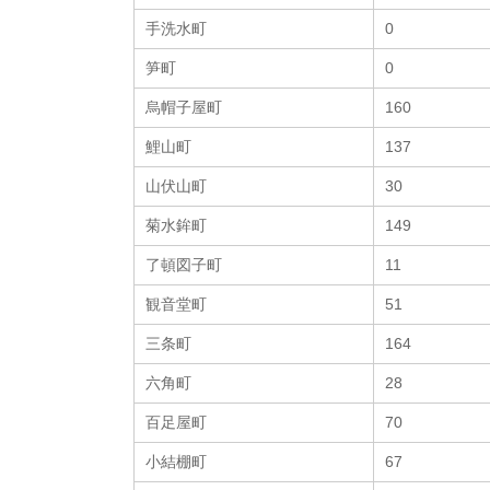
手洗水町
0
笋町
0
烏帽子屋町
160
鯉山町
137
山伏山町
30
菊水鉾町
149
了頓図子町
11
観音堂町
51
三条町
164
六角町
28
百足屋町
70
小結棚町
67