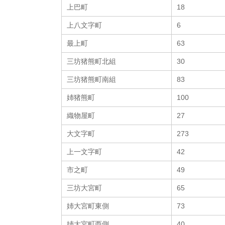
上巴町
18
上八文字町
6
最上町
63
三坊猪熊町北組
30
三坊猪熊町南組
83
姉猪熊町
100
織物屋町
27
大文字町
273
上一文字町
42
市之町
49
三坊大宮町
65
姉大宮町東側
73
姉大宮町西側
40