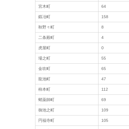
宮木町
64
鍛冶町
158
秋野々町
8
二条殿町
4
虎屋町
0
場之町
55
金吹町
65
龍池町
47
柿本町
112
蛸薬師町
69
御池之町
109
円福寺町
105