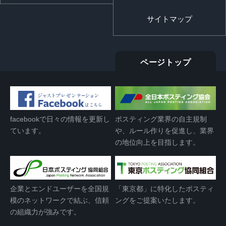
サイトマップ
ページトップ
facebookで日々の情報を更新し
ポスティング業界の自主規制
ています。
や、ルール作りを促進し、業界
の地位向上を目指します。
企業とエンドユーザーを全国規
「東京都」に特化したポスティ
模のネットワークで結ぶ、信頼
ングをご提案いたします。
の組織力が強みです。