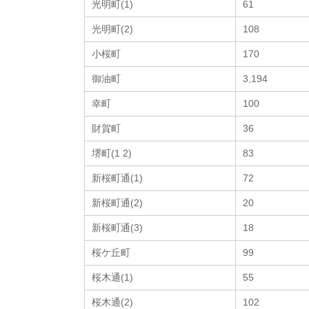
光明町(1)
61
光明町(2)
108
小桜町
170
御油町
3,194
幸町
100
財賀町
36
堺町(1 2)
83
新桜町通(1)
72
新桜町通(2)
20
新桜町通(3)
18
桜ケ丘町
99
桜木通(1)
55
桜木通(2)
102