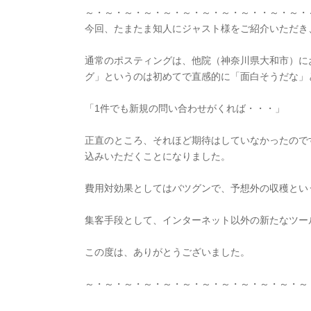
～・～・～・～・～・～・～・～・～・・～・～・
今回、たまたま知人にジャスト様をご紹介いただき
通常のポスティングは、他院（神奈川県大和市）に
グ」というのは初めてで直感的に「面白そうだな」
「1件でも新規の問い合わせがくれば・・・」
正直のところ、それほど期待はしていなかったので
込みいただくことになりました。
費用対効果としてはバツグンで、予想外の収穫とい
集客手段として、インターネット以外の新たなツー
この度は、ありがとうございました。
～・～・～・～・～・～・～・～・～・～・～・～