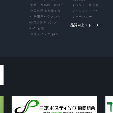
-
北区・豊島区・板橋区
-
イベント・展示会
-
全国の配布可能エリア
-
ダイレクトメール
-
住居形態セグメント
-
キッチンカー
-
GISポスティング
品質向上ストーリー
-
GPS管理
-
ポスティングQ&A